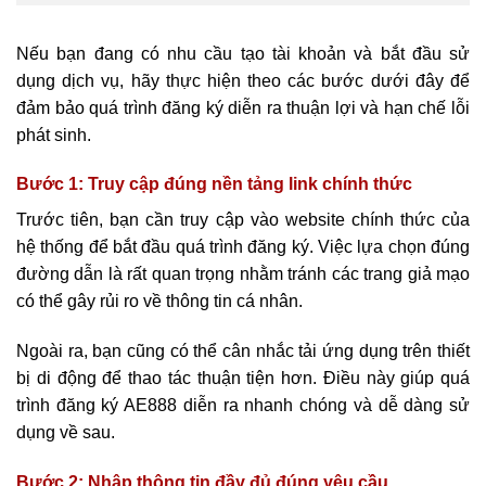
Nếu bạn đang có nhu cầu tạo tài khoản và bắt đầu sử
dụng dịch vụ, hãy thực hiện theo các bước dưới đây để
đảm bảo quá trình đăng ký diễn ra thuận lợi và hạn chế lỗi
phát sinh.
Bước 1: Truy cập đúng nền tảng link chính thức
Trước tiên, bạn cần truy cập vào website chính thức của
hệ thống để bắt đầu quá trình đăng ký. Việc lựa chọn đúng
đường dẫn là rất quan trọng nhằm tránh các trang giả mạo
có thể gây rủi ro về thông tin cá nhân.
Ngoài ra, bạn cũng có thể cân nhắc tải ứng dụng trên thiết
bị di động để thao tác thuận tiện hơn. Điều này giúp quá
trình đăng ký AE888 diễn ra nhanh chóng và dễ dàng sử
dụng về sau.
Bước 2: Nhập thông tin đầy đủ đúng yêu cầu