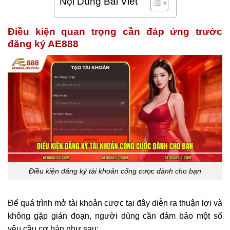
Nội Dung Bài Viết
Điều kiện quan trọng cần đáp ứng trước
đăng ký AE888
Điều kiện đăng ký tài khoản cổng cược dành cho bạn
Để quá trình mở tài khoản cược tại đây diễn ra thuận lợi và
không gặp gián đoạn, người dùng cần đảm bảo một số
yêu cầu cơ bản như sau: