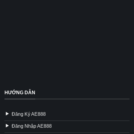
HƯỚNG DẪN
Đăng Ký AE888
Đăng Nhập AE888