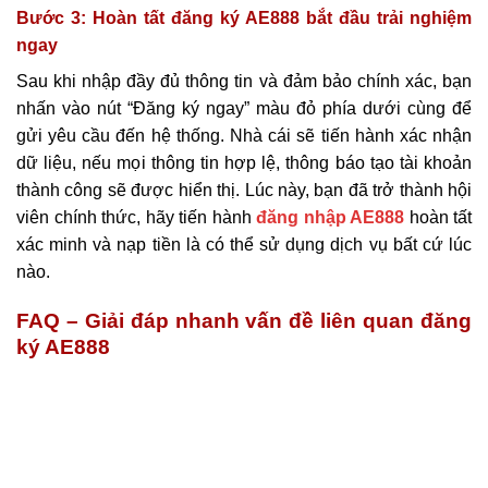
Bước 3: Hoàn tất đăng ký AE888 bắt đầu trải nghiệm
ngay
Sau khi nhập đầy đủ thông tin và đảm bảo chính xác, bạn
nhấn vào nút “Đăng ký ngay” màu đỏ phía dưới cùng để
gửi yêu cầu đến hệ thống. Nhà cái sẽ tiến hành xác nhận
dữ liệu, nếu mọi thông tin hợp lệ, thông báo tạo tài khoản
thành công sẽ được hiển thị. Lúc này, bạn đã trở thành hội
viên chính thức, hãy tiến hành
đăng nhập AE888
hoàn tất
xác minh và nạp tiền là có thể sử dụng dịch vụ bất cứ lúc
nào.
FAQ – Giải đáp nhanh vấn đề liên quan đăng
ký AE888