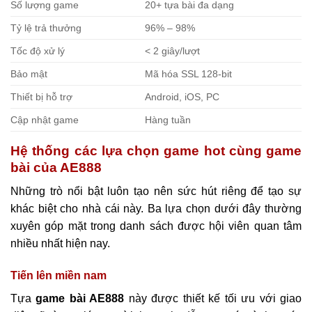
Số lượng game
20+ tựa bài đa dạng
Tỷ lệ trả thưởng
96% – 98%
Tốc độ xử lý
< 2 giây/lượt
Bảo mật
Mã hóa SSL 128-bit
Thiết bị hỗ trợ
Android, iOS, PC
Cập nhật game
Hàng tuần
Hệ thống các lựa chọn game hot cùng game
bài của AE888
Những trò nổi bật luôn tạo nên sức hút riêng để tạo sự
khác biệt cho nhà cái này. Ba lựa chọn dưới đây thường
xuyên góp mặt trong danh sách được hội viên quan tâm
nhiều nhất hiện nay.
Tiến lên miền nam
Tựa
game bài AE888
này được thiết kế tối ưu với giao