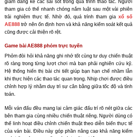
giảm đáng kể các sai sót trong quá trình thao tác. Người
tham gia có thể nhanh chóng nắm luật sau một vài phiên
trải nghiệm thực tế. Nhờ đó, quá trình tham gia
xổ số
AE888
trở nên ổn định hơn và khả năng kiểm soát kết quả
cũng được cải thiện rõ rệt.
Game bài AE888 phỏm trực tuyến
Phỏm đòi hỏi khả năng ghi nhớ tốt cùng tư duy chiến thuật
rõ ràng trong từng lượt chơi mà bạn phải nghiên cứu kỹ.
Hệ thống hiển thị bài chi tiết giúp bạn hạn chế nhầm lẫn
khi thực hiện các thao tác quan trọng. Nhịp chơi được điều
chỉnh hợp lý nhằm duy trì sự cân bằng giữa tốc độ và tính
toán.
Mỗi ván đấu đều mang lại cảm giác đấu trí rõ nét giữa các
bên tham gia cùng nhiều chiến thuật riêng. Người dùng có
thể linh hoạt điều chỉnh chiến thuật theo diễn biến thực tế
của ván bài. Điều này góp phần nâng cao khả năng kiểm