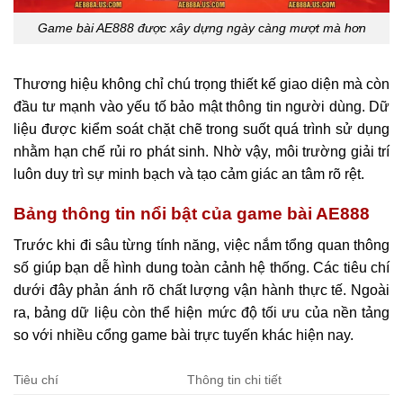
Game bài AE888 được xây dựng ngày càng mượt mà hơn
Thương hiệu không chỉ chú trọng thiết kế giao diện mà còn
đầu tư mạnh vào yếu tố bảo mật thông tin người dùng. Dữ
liệu được kiểm soát chặt chẽ trong suốt quá trình sử dụng
nhằm hạn chế rủi ro phát sinh. Nhờ vậy, môi trường giải trí
luôn duy trì sự minh bạch và tạo cảm giác an tâm rõ rệt.
Bảng thông tin nổi bật của game bài AE888
Trước khi đi sâu từng tính năng, việc nắm tổng quan thông
số giúp bạn dễ hình dung toàn cảnh hệ thống. Các tiêu chí
dưới đây phản ánh rõ chất lượng vận hành thực tế. Ngoài
ra, bảng dữ liệu còn thể hiện mức độ tối ưu của nền tảng
so với nhiều cổng game bài trực tuyến khác hiện nay.
Tiêu chí
Thông tin chi tiết