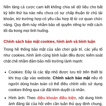
Nền tảng cá cược cam kết không chia sẻ dữ liệu cho bất
kỳ bên thứ ba nào nếu chưa có sự chấp thuận từ chủ tài
khoản, trừ trường hợp có yêu cầu hợp lệ từ cơ quan chức
năng. Quy định này nhằm bảo vệ quyền riêng tư một cách
tối đa trong mọi tình huống.
Chính sách bảo mật cookies, hình ảnh và bình luận
Trong hệ thống bảo mật của sân chơi giải trí, các yếu tố
như cookies, hình ảnh cùng bình luận đều được kiểm soát
chặt chẽ nhằm đảm bảo môi trường lành mạnh:
Cookies: Đây là các tệp nhỏ được lưu trữ trên thiết bị
khi truy cập vào website.
Chính sách bảo mật
nêu rõ
người dùng hoàn toàn có thể điều chỉnh việc sử dụng
cookies thông qua cài đặt trình duyệt cá nhân.
Hình ảnh: Theo
điều khoản điều kiện
, nội dung hình
ảnh đăng tải của hội viên cần tuân thủ quy định chung,