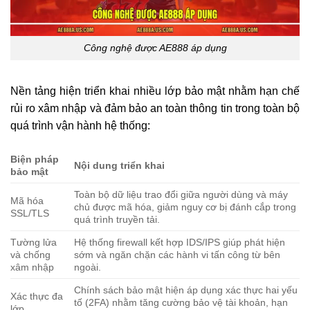
Công nghệ được AE888 áp dụng
Nền tảng hiện triển khai nhiều lớp bảo mật nhằm hạn chế
rủi ro xâm nhập và đảm bảo an toàn thông tin trong toàn bộ
quá trình vận hành hệ thống:
Biện pháp
Nội dung triển khai
bảo mật
Toàn bộ dữ liệu trao đổi giữa người dùng và máy
Mã hóa
chủ được mã hóa, giảm nguy cơ bị đánh cắp trong
SSL/TLS
quá trình truyền tải.
Tường lửa
Hệ thống firewall kết hợp IDS/IPS giúp phát hiện
và chống
sớm và ngăn chặn các hành vi tấn công từ bên
xâm nhập
ngoài.
Chính sách bảo mật hiện áp dụng xác thực hai yếu
Xác thực đa
tố (2FA) nhằm tăng cường bảo vệ tài khoản, hạn
lớp