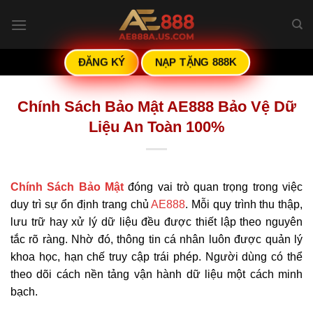
Bỏ
qua
nội
dung
ĐĂNG KÝ
NẠP TẶNG 888K
Chính Sách Bảo Mật AE888 Bảo Vệ Dữ
Liệu An Toàn 100%
Chính Sách Bảo Mật
đóng vai trò quan trọng trong việc
duy trì sự ổn định trang chủ
AE888
. Mỗi quy trình thu thập,
lưu trữ hay xử lý dữ liệu đều được thiết lập theo nguyên
tắc rõ ràng. Nhờ đó, thông tin cá nhân luôn được quản lý
khoa học, hạn chế truy cập trái phép. Người dùng có thể
theo dõi cách nền tảng vận hành dữ liệu một cách minh
bạch.