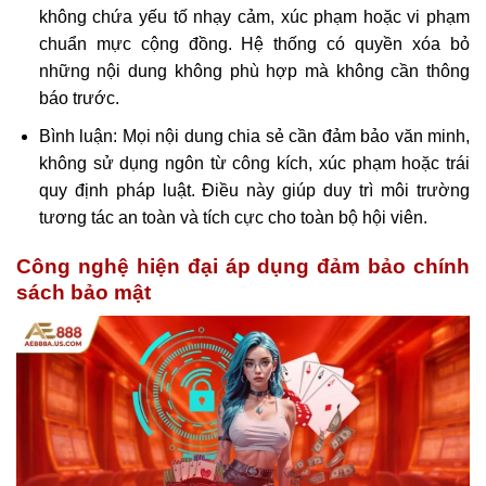
không chứa yếu tố nhạy cảm, xúc phạm hoặc vi phạm
chuẩn mực cộng đồng. Hệ thống có quyền xóa bỏ
những nội dung không phù hợp mà không cần thông
báo trước.
Bình luận: Mọi nội dung chia sẻ cần đảm bảo văn minh,
không sử dụng ngôn từ công kích, xúc phạm hoặc trái
quy định pháp luật. Điều này giúp duy trì môi trường
tương tác an toàn và tích cực cho toàn bộ hội viên.
Công nghệ hiện đại áp dụng đảm bảo chính
sách bảo mật