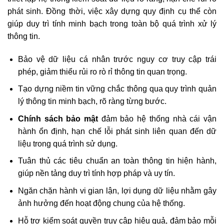
phát sinh. Đồng thời, việc xây dựng quy định cụ thể còn
giúp duy trì tính minh bạch trong toàn bộ quá trình xử lý
thông tin.
Bảo vệ dữ liệu cá nhân trước nguy cơ truy cập trái
phép, giảm thiểu rủi ro rò rỉ thông tin quan trọng.
Tạo dựng niềm tin vững chắc thông qua quy trình quản
lý thông tin minh bạch, rõ ràng từng bước.
Chính sách bảo mật
đảm bảo hệ thống nhà cái vận
hành ổn định, hạn chế lỗi phát sinh liên quan đến dữ
liệu trong quá trình sử dụng.
Tuân thủ các tiêu chuẩn an toàn thông tin hiện hành,
giúp nền tảng duy trì tính hợp pháp và uy tín.
Ngăn chặn hành vi gian lận, lợi dụng dữ liệu nhằm gây
ảnh hưởng đến hoạt động chung của hệ thống.
Hỗ trợ kiểm soát quyền truy cập hiệu quả, đảm bảo mỗi