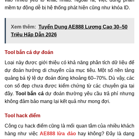
mềm tự động dễ bị hệ thống phát hiện cũng như khóa ID.
Xem thêm:
Tuyển Dụng AE888 Lương Cao 30–50
Triệu Hấp Dẫn 2026
Tool bắn cá dự đoán
Loại này được giới thiệu có khả năng phân tích dữ liệu để
dự đoán hướng di chuyển của mục tiêu. Một số nền tảng
quảng bá tỷ lệ dự đoán đúng khoảng 60–70%. Dù vậy, các
con số đẹp chưa được kiểm chứng từ các chuyên gia tại
đây.
Tool bắn cá
dự đoán thường yêu cầu trả phí nhưng
không đảm bảo mang lại kết quả như mong đợi.
Tool hack điểm
Công cụ hack điểm cũng là mối quan tâm của nhiều khách
hàng như việc
AE888 lừa đảo
hay không? Đây
là dạng