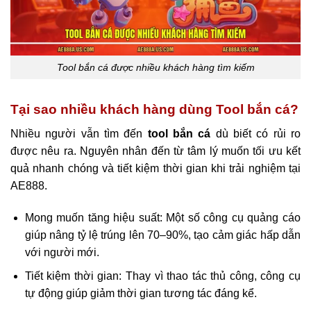
Tool bắn cá được nhiều khách hàng tìm kiếm
Tại sao nhiều khách hàng dùng Tool bắn cá?
Nhiều người vẫn tìm đến
tool bắn cá
dù biết có rủi ro
được nêu ra. Nguyên nhân đến từ tâm lý muốn tối ưu kết
quả nhanh chóng và tiết kiệm thời gian khi trải nghiệm tại
AE888.
Mong muốn tăng hiệu suất: Một số công cụ quảng cáo
giúp nâng tỷ lệ trúng lên 70–90%, tạo cảm giác hấp dẫn
với người mới.
Tiết kiệm thời gian: Thay vì thao tác thủ công, công cụ
tự động giúp giảm thời gian tương tác đáng kể.