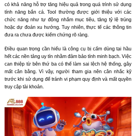
có khả năng hỗ trợ tăng hiệu quả trong quá trình sử dụng
tính năng bắn cá. Tool thường được giới thiệu với các
chức năng như tự động nhắm mục tiêu, tăng tỷ lệ trúng
hoặc dự đoán xu hướng. Tuy nhiên, thực tế các thông tin
đưa ra chưa được kiểm chứng rõ ràng.
Điều quan trọng cần hiểu là công cụ bị cấm dùng tại hầu
hết các nền tảng uy tín nhằm đảm bảo tính minh bạch. Việc
can thiệp từ bên thứ ba có thể làm sai lệch hệ thống, gây
mất cân bằng. Vì vậy, người tham gia nên cân nhắc kỹ
trước khi sử dụng để tránh vi phạm quy định và mất quyền
truy cập tài khoản.