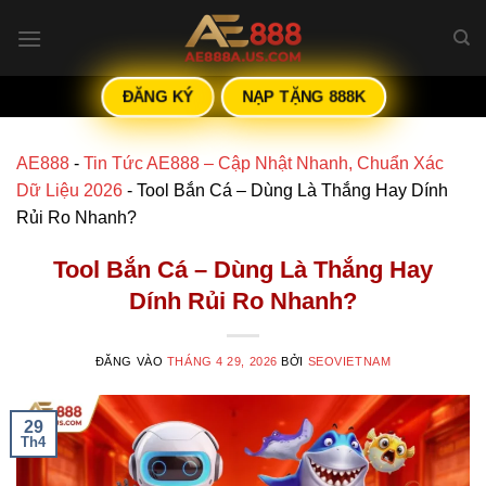
Bỏ
qua
nội
dung
NẠP TẶNG 888K
ĐĂNG KÝ
AE888
-
Tin Tức AE888 – Cập Nhật Nhanh, Chuẩn Xác
Dữ Liệu 2026
-
Tool Bắn Cá – Dùng Là Thắng Hay Dính
Rủi Ro Nhanh?
Tool Bắn Cá – Dùng Là Thắng Hay
Dính Rủi Ro Nhanh?
ĐĂNG VÀO
THÁNG 4 29, 2026
BỞI
SEOVIETNAM
29
Th4