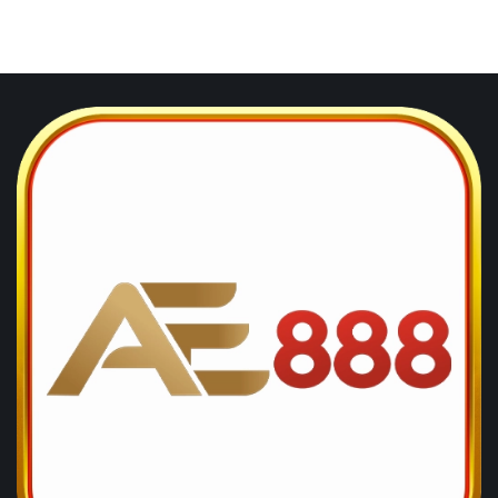
Thần
Uy
Tài
Tín
–
Thực
Săn
Sự
Thưởng
2026
Giải
Trí
Hấp
Dẫn
2026