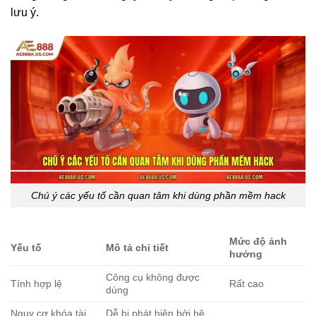
lưu ý.
Chú ý các yếu tố cần quan tâm khi dùng phần mềm hack
Mức độ ảnh
Yếu tố
Mô tả chi tiết
hưởng
Công cụ không được
Tính hợp lệ
Rất cao
dùng
Nguy cơ khóa tài
Dễ bị phát hiện bởi hệ