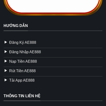
HƯỚNG DẪN
Đăng Ký AE888
Đăng Nhập AE888
Nạp Tiền AE888
Rút Tiền AE888
Tải App AE888
THÔNG TIN LIÊN HỆ